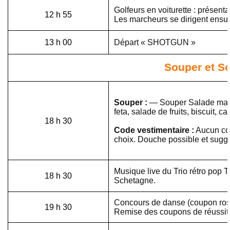
Golfeurs en voiturette : présenta
12 h 55
Les marcheurs se dirigent ensuit
13 h 00
Départ « SHOTGUN »
Souper et So
Souper :
— Souper Salade maiso
feta, salade de fruits, biscuit, ca
18 h 30
Code vestimentaire :
Aucun co
choix. Douche possible et suggé
Musique live du Trio rétro pop T
18 h 30
Schetagne.
Concours de danse (coupon ros
19 h 30
Remise des coupons de réussite 