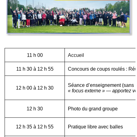
11 h 00
Accueil
11 h 30 à 12 h 55
Concours de coups roulés : Réus
Séance d’enseignement (sans b
12 h 00 à 12 h 30
« focus externe » — apportez vot
12 h 30
Photo du grand groupe
12 h 35 à 12 h 55
Pratique libre avec balles