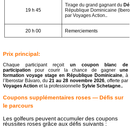
Tirage du grand gagnant du
Déf
19 h 45
République Dominicaine (Ibero
par Voyages Action.
.
20 h 00
Remerciements
Prix principal:
Chaque participant reçoit
un coupon blanc de
participation
pour courir la chance de gagner
une
formation voyage stage en République Dominicaine
, à
l’Iberostar Bávaro, du
21 au 28 novembre 2026
, offerte par
Voyages Action
et la professionnelle
Sylvie Schetagne.
.
Coupons supplémentaires roses — Défis sur
le parcours
Les golfeurs peuvent accumuler des coupons
réussites roses grâce aux défis suivants :