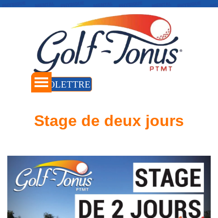
Aller au contenu
Sauter le menu
INFOLETTRE
Accueil
Stage de deux jours