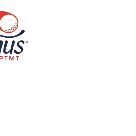
Sauter le menu
Produits &
Voyages-
Concours
Stages
Tournoi
▼
▼
▼
▼
▼
Services
stage